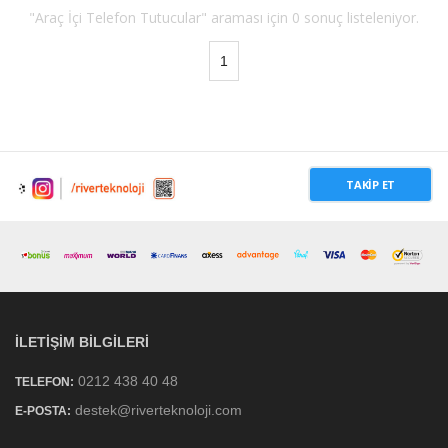
"Araç İçi Telefon Tutucular" araması için 0 sonuç listeleniyor.
1
TAKIP ET
İLETIŞIM BILGILERI
0212 438 40 48
TELEFON:
destek@riverteknoloji.com
E-POSTA: