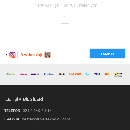
"" araması için 1 sonuç listeleniyor.
1
TAKIP ET
İLETIŞIM BILGILERI
0212 438 40 48
TELEFON:
destek@riverteknoloji.com
E-POSTA: