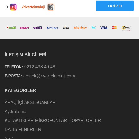
TAKIP ET
İLETIŞIM BILGILERI
0212 438 40 48
TELEFON:
destek@riverteknoloji.com
E-POSTA:
KATEGORILER
ARAÇ İÇİ AKSESUARLAR
Aydınlatma
KULAKLIKLAR-MİKROFONLAR-HOPARLÖRLER
DALIŞ FENERLERİ
SSD