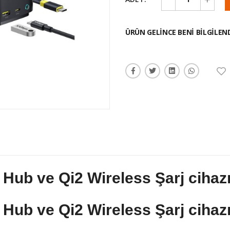
ÜRÜN GELINCE BENI BILGILEN
ub ve Qi2 Wireless Şarj cihazı
ub ve Qi2 Wireless Şarj cihazı