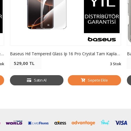
Baseus Crystalline Iphone 17 Pro Max Prıvacy Hd Temperli Cam Ekran Koruyucu
Baseus Hd Tempered Glass Ip 16 Pro Crystal Tam Kaplama Hd Ekran Koruyucu
Ba
529,00 TL
ok
3 Stok
Satın Al
Sepete Ekle