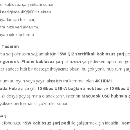
 hızlı kablosuz şarj imkanı sunar.
tal netliğinde 4K@60Hz ekran.
rlar için hızlı şarj.
ra hızlı veri aktarımı.
ayan şık küp formu.
lı Tasarım
ayca şarj olmasını sağlamak için
15W Qi2 sertifikalı
kablosuz şarj
ped
ev görerek
iPhone kablosuz şarj
cihazınızı şarj ederken optimum görü
ter sadece hızlı bir desteğe ihtiyacınız olsun, bu çok yönlü hub tüm şarj ih
numlar, oyun veya yayın akışı için mükemmel olan
4K HDMI
rada Hub
ayrıca çift
10 Gbps USB-A bağlantı noktası
ve
10 Gbps U
zlı dosya paylaşımına olanak tanır. İster bir
MacBook USB hub'ıyla ça
in yüksek performanslı çözümler sunar.
arj
 telefonunuzu
15W kablosuz şarj pedi
ile çalıştırmak için idealdir .
Kom