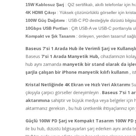
15W Kablosuz Şarj
: Qi2 sertifikalı, akıllı telefonlar için
4K HDMI Çıkışı
: Yüksek çözünürlüklü görseller için kris
100W Güç Dağıtımı
: USB-C PD desteğiyle dizüstü bilgisaya
10Gbps USB Portları
: Çift USB-A ve USB-C portlarıyla ult
Kompakt ve Şık Tasarım
: önleyen, yerden tasarruf sağl
Baseus 7'si 1 Arada Hub ile Verimli Şarj ve Kullanış
Baseus
7'si 1 Arada Manyetik Hub,
cihazlarınızın kol
hub aynı zamanda
manyetik bir stand olarak da işl
şarjla çalışan bir iPhone manyetik kılıfı kullanın
, is
Kristal Netliğinde 4K Ekran ve Hızlı Veri Aktarımı
Su
çıkışıyla çarpıcı görseller deneyimleyin .
Baseus 7'si 1 a
aktarımına
sahiptir ve büyük medya veya belgeler için hı
aktarmanız gereksin , bu hub üretkenlik ihtiyaçlarınız iç
Güçlü 100W PD Şarj ve Kompakt Tasarım
100W PD ş
ile bu hub, dizüstü bilgisayarları şarj ederken aynı anda