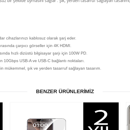
z bir şekilde uymasını sağlar . Şık, yerden tasarruf sağlayan tasarımı, 
ar cihazlarınızı kablosuz olarak şarj eder.
rasında çarpıcı görseller için 4K HDMI.
ında hızlı dizüstü bilgisayar şarjı için 100W PD.
çin 10Gbps USB-A ve USB-C bağlantı noktaları.
için mükemmel, şık ve yerden tasarruf sağlayan tasarım.
BENZER ÜRÜNLERIMIZ