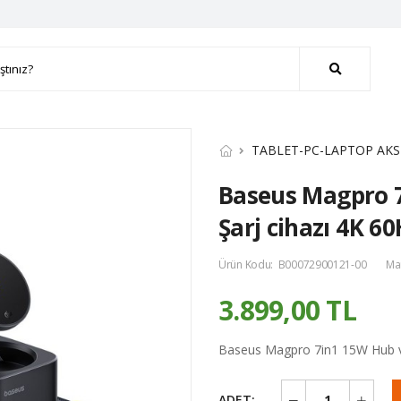
TABLET-PC-LAPTOP AKS
Baseus Magpro 7
Şarj cihazı 4K 6
Ürün Kodu:
B00072900121-00
Ma
3.899,00 TL
Baseus Magpro 7in1 15W Hub ve
ADET: