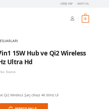
GIRIŞ YAP
KAYIT OL
0
ESUARLARI
in1 15W Hub ve Qi2 Wireless
0Hz Ultra Hd
rka:
Baseus
 Qi2 Wireless Şarj cihazı 4K 60Hz Ul
SEPETE EKLE