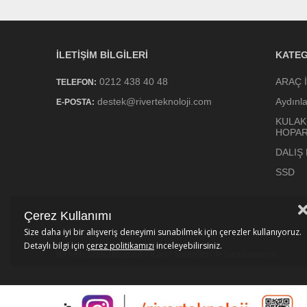
İLETIŞIM BILGILERI
KATEG
0212 438 40 48
ARAÇ 
TELEFON:
destek@riverteknoloji.com
Aydınl
E-POSTA:
KULAK
HOPA
DALIŞ
SSD
Çerez Kullanımı
Size daha iyi bir alışveriş deneyimi sunabilmek için çerezler kullanıyoruz.
Detaylı bilgi için
çerez politikamızı
inceleyebilirsiniz.
Bu web sitesi
ultegra E-Ticaret Sistemleri
ile hazırlanmıştır.