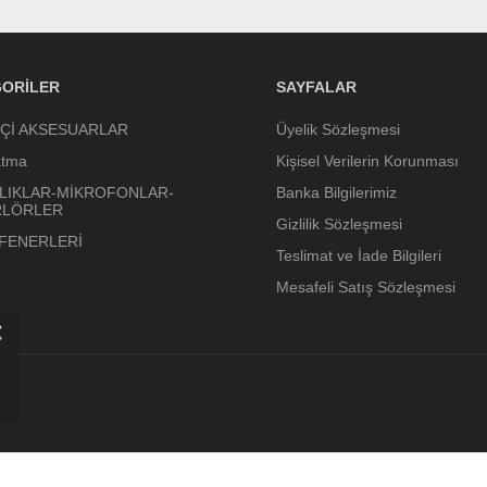
ORILER
SAYFALAR
İÇİ AKSESUARLAR
Üyelik Sözleşmesi
atma
Kişisel Verilerin Korunması
LIKLAR-MİKROFONLAR-
Banka Bilgilerimiz
RLÖRLER
Gizlilik Sözleşmesi
 FENERLERİ
Teslimat ve İade Bilgileri
Mesafeli Satış Sözleşmesi