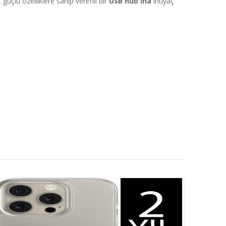
güçlü özelliklere sahip verimli bir
USB hub'ına
ihtiyaç