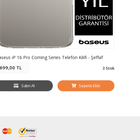
seus iP 16 Pro Corning Series Telefon Kılıfı - Şeffaf
Baseus iP
699,00 TL
699,00
3 Stok
Satın Al
Sepete Ekle