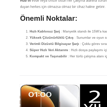
Hub'ın
evde veya ofiste olsun her çalışma alanına sorunsu
duyan herkes için olmazsa olmaz bir cihaz haline getirir.
Önemli Noktalar:
Hızlı Kablosuz Şarj
: Manyetik standı ile 15W'a kad
Yüksek Çözünürlüklü Çıkış
: Sunumlar ve oyun sı
Verimli Dizüstü Bilgisayar Şarjı
: Çoklu görev sıras
Süper Hızlı Veri Aktarımı
: Hızlı dosya paylaşımı i
Kompakt ve Taşınabilir
: Her türlü çalışma alanı 