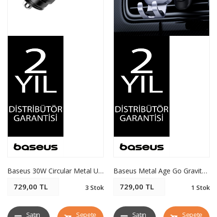
Baseus 30W Circular Metal Usb-A+ Usb-C Araç Hızlı Şarj Cihazı - Siyah
Baseus Metal Age Go Gravity Arç Ttc-Gri
729,00 TL
729,00 TL
3 Stok
1 Stok
Satın
Sepete
Satın
Sepete