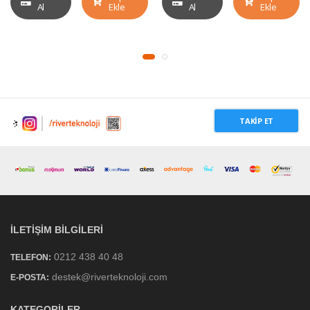
Al
Ekle
Al
Ekle
TAKIP ET
İLETIŞIM BILGILERI
0212 438 40 48
TELEFON:
destek@riverteknoloji.com
E-POSTA:
KATEGORILER