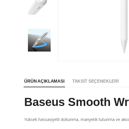
ÜRÜN AÇIKLAMASI
TAKSIT SEÇENEKLERI
Baseus Smooth Wri
Yüksek hassasiyetli dokunma, manyetik tutunma ve akıcı