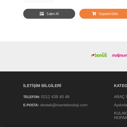
Satın Al
Sepete Ekle
İLETIŞIM BILGILERI
KATEG
0212 438 40 48
ARAÇ 
TELEFON:
destek@riverteknoloji.com
Aydınl
E-POSTA:
KULAK
HOPA
DALIŞ