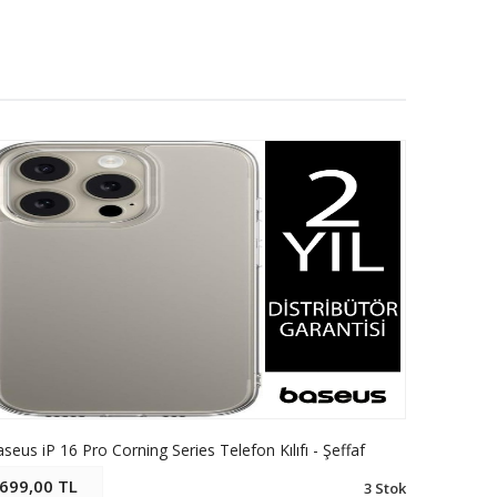
seus iP 16 Pro Corning Series Telefon Kılıfı - Şeffaf
Baseus iP
699,00 TL
699,00
3 Stok