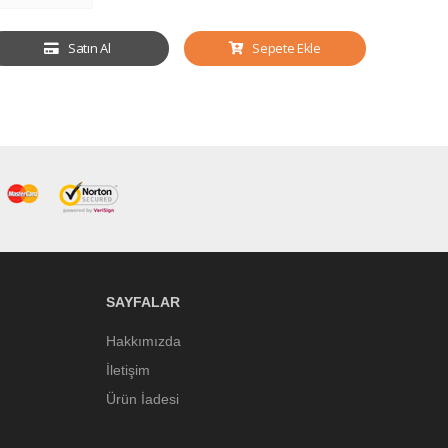
Satın Al
Sepete Ekle
SAYFALAR
Hakkımızda
İletişim
Ürün İadesi