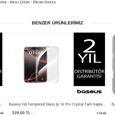
nma
•
Akıcı Çizim
•
Ekran Dostu
BENZER ÜRÜNLERIMIZ
Baseus Crystalline Iphone 17 Pro Max Prıvacy Hd Temperli Cam Ekran Koruyucu
Baseus Hd Tempered Glass Ip 16 Pro Crystal Tam Kaplama Hd Ekran Koruyucu
Ba
529,00 TL
ok
3 Stok