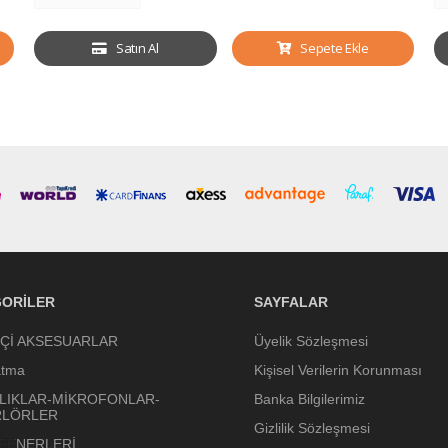
Satın Al
Sepete Ekle
ORILER
SAYFALAR
İÇİ AKSESUARLAR
Üyelik Sözleşmesi
atma
Kişisel Verilerin Korunması
LIKLAR-MİKROFONLAR-
Banka Bilgilerimiz
RLÖRLER
Gizlilik Sözleşmesi
 FENERLERİ