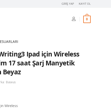
GIRIŞ YAP
KAYIT OL
0
ESUARLARI
riting3 Ipad için Wireless
zim 17 saat Şarj Manyetik
m Beyaz
rka:
Baseus
in Wireless