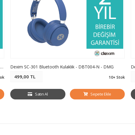
Dexim A16 Magsafe Alüminyum 5.000mAh. Powerbank - DCA0064 - DMG
Dexim SC-301 Bluetooth Kulaklık - DBT004-N - DMG
499,00 TL
tok
10+ Stok
Satın Al
Sepete Ekle