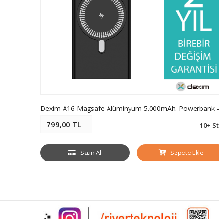
799,00 TL
10+ S
Satın Al
Sepete Ekle