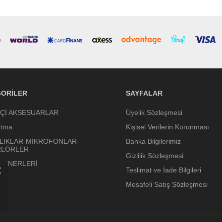
ORILER
SAYFALAR
İÇİ AKSESUARLAR
Üyelik Sözleşmesi
atma
Kişisel Verilerin Korunması
LIKLAR-MİKROFONLAR-
Banka Bilgilerimiz
RLÖRLER
Gizlilik Sözleşmesi
 FENERLERİ
Teslimat ve İade Bilgileri
Mesafeli Satış Sözleşmesi