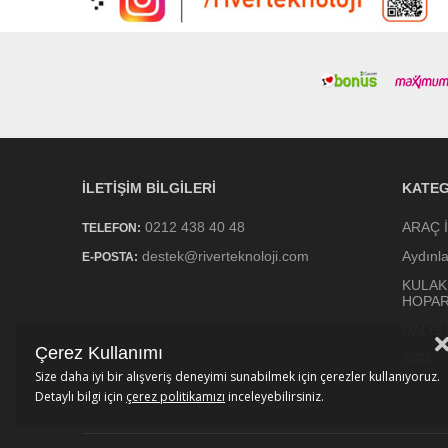
İLETIŞIM BILGILERI
KATEG
0212 438 40 48
ARAÇ 
TELEFON:
destek@riverteknoloji.com
Aydınl
E-POSTA:
KULAK
HOPA
DALIŞ
Çerez Kullanımı
SSD
Size daha iyi bir alışveriş deneyimi sunabilmek için çerezler kullanıyoruz.
Detaylı bilgi için
çerez politikamızı
inceleyebilirsiniz.