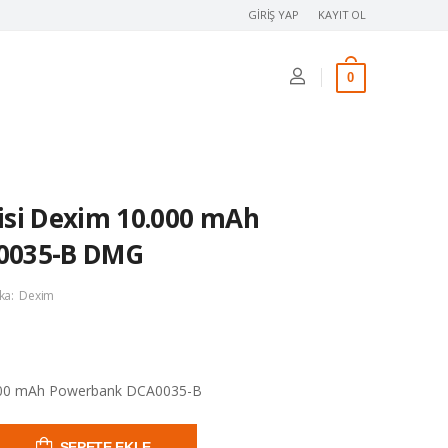
GIRIŞ YAP
KAYIT OL
0
isi Dexim 10.000 mAh
0035-B DMG
ka:
Dexim
000 mAh Powerbank DCA0035-B
SEPETE EKLE