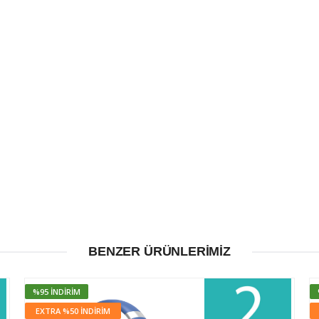
BENZER ÜRÜNLERIMIZ
%95 İNDIRIM
EXTRA %50 İNDİRİM