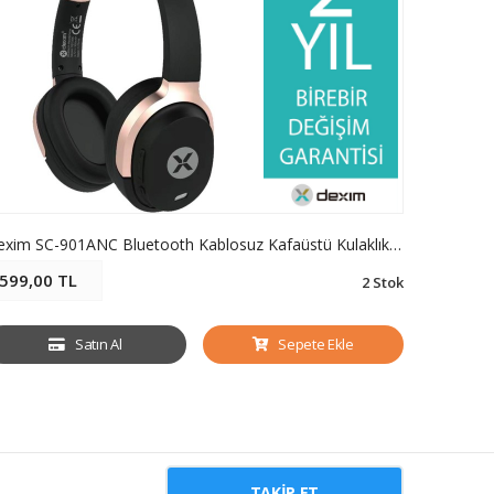
Dexim SC-901ANC Bluetooth Kablosuz Kafaüstü Kulaklık Siyah DBT005 - DMG
599,00 TL
499,00
2 Stok
Satın Al
Sepete Ekle
TAKIP ET