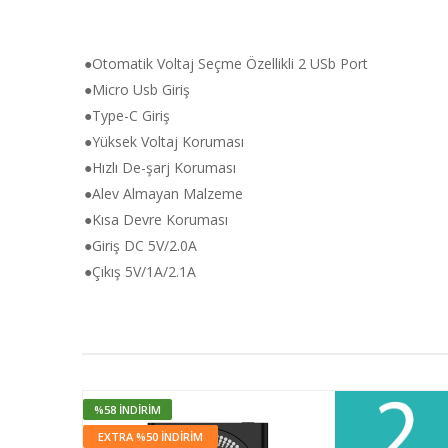
●Otomatik Voltaj Seçme Özellikli 2 USb Port
●Micro Usb Giriş
●Type-C Giriş
●Yüksek Voltaj Koruması
●Hızlı De-şarj Koruması
●Alev Almayan Malzeme
●Kısa Devre Koruması
●Giriş DC 5V/2.0A
●Çıkış 5V/1A/2.1A
%58 İNDIRIM
EXTRA %50 İNDİRİM