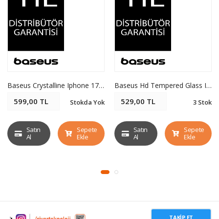
Baseus Crystalline Iphone 17 Pro Max Prıvacy Hd Temperli Cam Ekran Koruyucu
Baseus Hd Tempered Glass Ip 16 Pro Crystal Tam Kaplama Hd Ekran Koruyucu
599,00 TL
529,00 TL
Stokda Yok
3 Stok
Satın
Sepete
Satın
Sepete
Al
Ekle
Al
Ekle
TAKIP ET