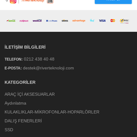
İLETIŞIM BILGILERI
0212 438 40 48
TELEFON:
destek@riverteknoloji.com
E-POSTA:
KATEGORILER
ARAÇ İÇİ AKSESUARLAR
Aydınlatma
KULAKLIKLAR-MİKROFONLAR-HOPARLÖRLER
DALIŞ FENERLERİ
SSD