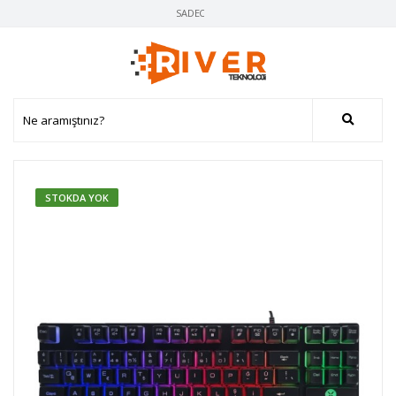
SADECE ORJINAL ÜRÜN, AYNI GÜN KARGO
STOKDA YOK