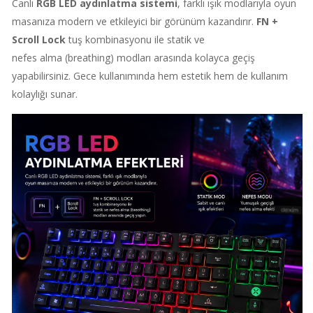
Canlı
RGB LED aydınlatma sistemi
, farklı ışık modlarıyla oyun
masanıza modern ve etkileyici bir görünüm kazandırır.
FN +
Scroll Lock
tuş kombinasyonu ile statik ve
nefes alma (breathing) modları arasında kolayca geçiş
yapabilirsiniz. Gece kullanımında hem estetik hem de kullanım
kolaylığı sunar.