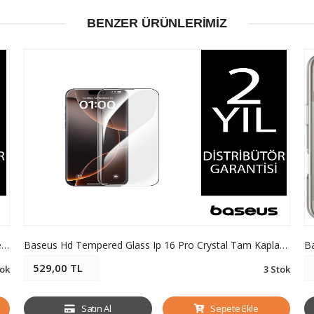
BENZER ÜRÜNLERIMIZ
Baseus Crystalline Iphone 17 Pro Max Prıvacy Hd Temperli Cam Ekran Koruyucu
Baseus Hd Tempered Glass Ip 16 Pro Crystal Tam Kaplama Hd Ekran Koruyucu
Ba
529,00 TL
ok
3 Stok
Satın Al
Sepete Ekle