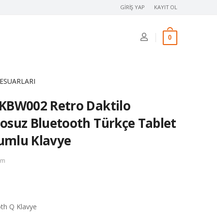
GIRIŞ YAP
KAYIT OL
0
ESUARLARI
KBW002 Retro Daktilo
suz Bluetooth Türkçe Tablet
yumlu Klavye
im
th Q Klavye