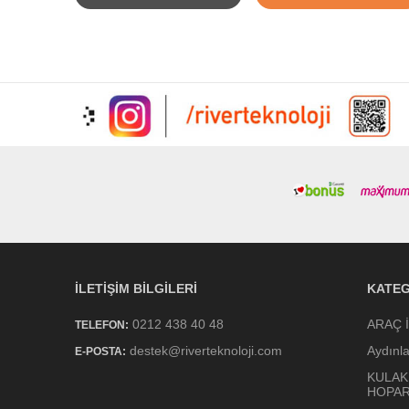
İLETIŞIM BILGILERI
KATEG
0212 438 40 48
ARAÇ 
TELEFON:
destek@riverteknoloji.com
Aydınl
E-POSTA:
KULAK
HOPA