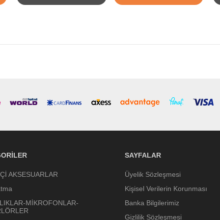
ORILER
SAYFALAR
İÇİ AKSESUARLAR
Üyelik Sözleşmesi
atma
Kişisel Verilerin Korunması
LIKLAR-MİKROFONLAR-
Banka Bilgilerimiz
RLÖRLER
Gizlilik Sözleşmesi