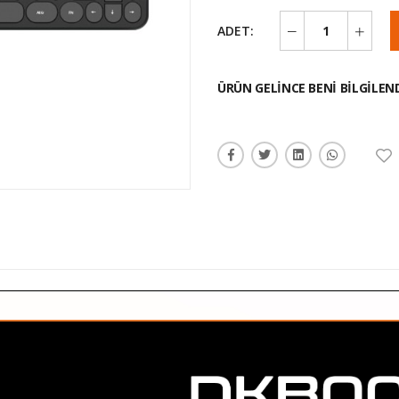
ADET:
ÜRÜN GELINCE BENI BILGILEN