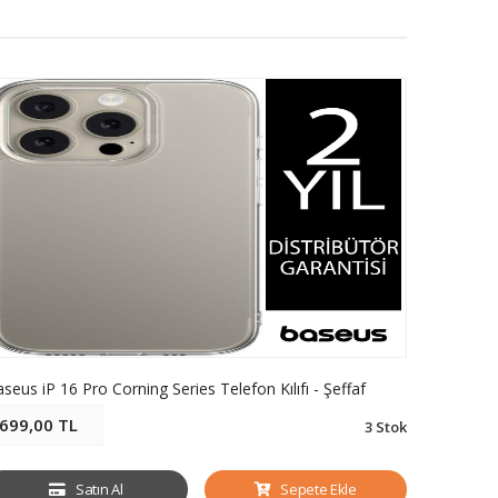
seus iP 16 Pro Corning Series Telefon Kılıfı - Şeffaf
Baseus iP
699,00 TL
699,00
3 Stok
Satın Al
Sepete Ekle