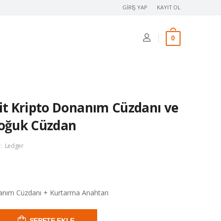
GIRIŞ YAP
KAYIT OL
0
fit Kripto Donanım Cüzdanı ve
Soğuk Cüzdan
:
Ledger
nanım Cüzdanı + Kurtarma Anahtarı
SEPETE EKLE