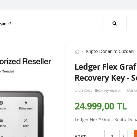
Kripto Donanım Cüzdanı
Ledger Flex Gra
Recovery Key - 
Ürün Kodu:
flex-rkey-enartk
Marka
24.999,00 TL
Ledger Flex™ Grafit Kripto Do
ADET: