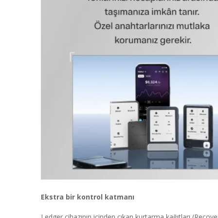
Ekstra bir kontrol katmanı
Ledger cihazının içinden çıkan kurtarma kağıtları (Recov