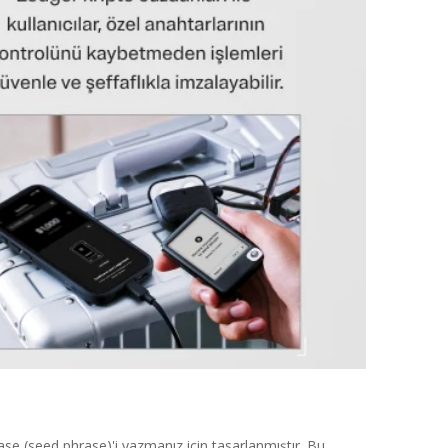
se (seed phrase)'i yazmanız için tasarlanmıştır. Bu