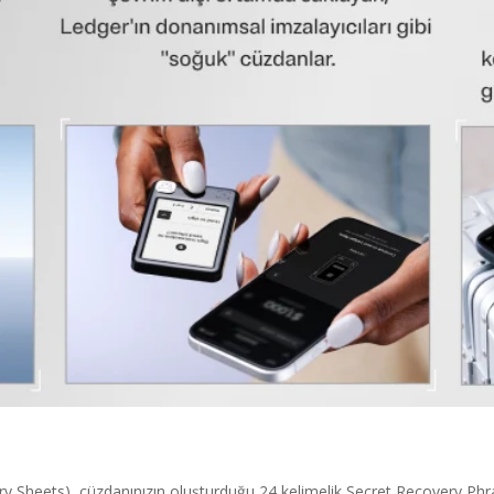
ery Sheets), cüzdanınızın oluşturduğu 24 kelimelik Secret Recovery Phra