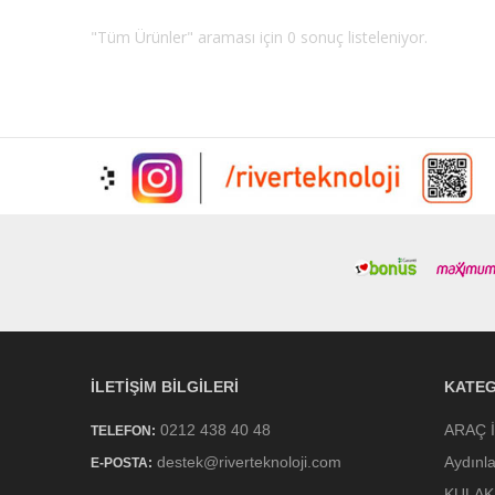
"Tüm Ürünler" araması için 0 sonuç listeleniyor.
İLETIŞIM BILGILERI
KATEG
0212 438 40 48
ARAÇ 
TELEFON:
destek@riverteknoloji.com
Aydınl
E-POSTA:
KULAK