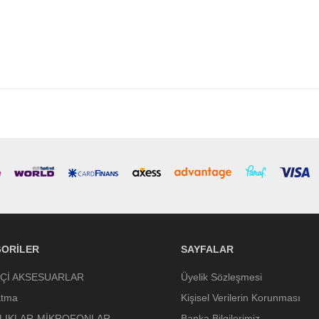
ORILER
SAYFALAR
İÇİ AKSESUARLAR
Üyelik Sözleşmesi
atma
Kişisel Verilerin Korunması
LIKLAR-MİKROFONLAR-
Banka Bilgilerimiz