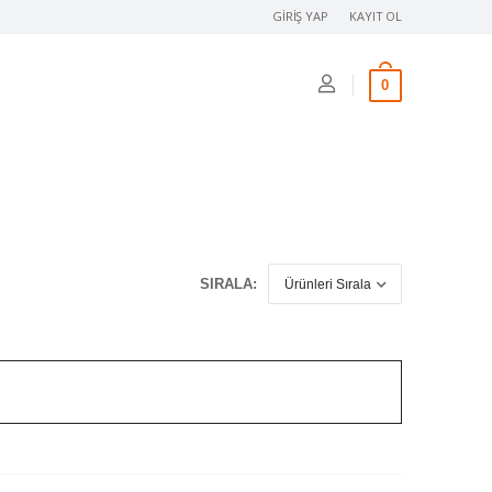
GIRIŞ YAP
KAYIT OL
0
SIRALA: