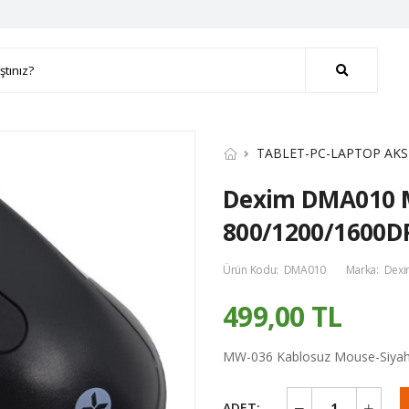
TABLET-PC-LAPTOP AKS
Dexim DMA010 M
800/1200/1600DP
Ürün Kodu:
DMA010
Marka:
Dex
499,00 TL
MW-036 Kablosuz Mouse-Siya
ADET: