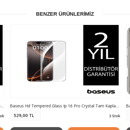
BENZER ÜRÜNLERIMIZ
Baseus Crystalline Iphone 17 Pro Max Prıvacy Hd Temperli Cam Ekran Koruyucu
Baseus Hd Tempered Glass Ip 16 Pro Crystal Tam Kaplama Hd Ekran Koruyucu
Ba
529,00 TL
ok
3 Stok