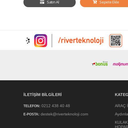
Satın Al
Sepete Ekle
İLETIŞIM BILGILERI
KATEG
0212 438 40 48
ARAÇ 
TELEFON:
destek@riverteknoloji.com
Aydınl
E-POSTA:
KULAK
HOPA