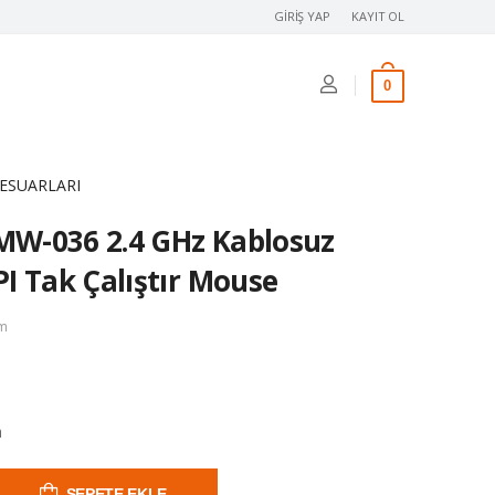
GIRIŞ YAP
KAYIT OL
0
ESUARLARI
W-036 2.4 GHz Kablosuz
I Tak Çalıştır Mouse
im
h
SEPETE EKLE