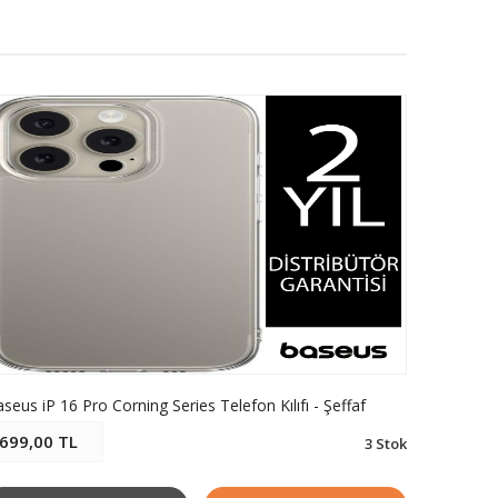
seus iP 16 Pro Corning Series Telefon Kılıfı - Şeffaf
Baseus iP
699,00 TL
699,00
3 Stok