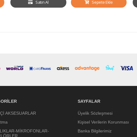
Satın Al
Sepete Ekle
ORILER
SAYFALAR
İÇİ AKSESUARLAR
Üyelik Sözleşmesi
atma
Kişisel Verilerin Korunması
LIKLAR-MİKROFONLAR-
Banka Bilgilerimiz
RLÖRLER