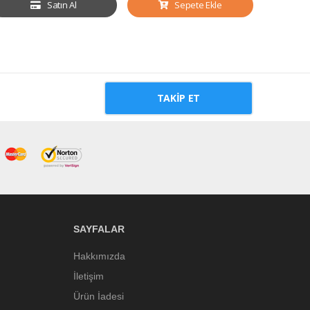
Satın Al
Sepete Ekle
TAKIP ET
SAYFALAR
Hakkımızda
İletişim
Ürün İadesi