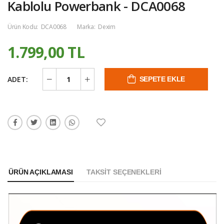
Kablolu Powerbank - DCA0068
Ürün Kodu:
DCA0068
Marka:
Dexim
1.799,00 TL
ADET:
SEPETE EKLE
ÜRÜN AÇIKLAMASI
TAKSIT SEÇENEKLERI