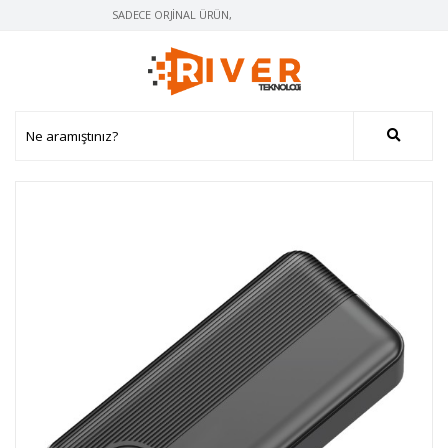
SADECE ORJINAL ÜRÜN, AYNI GÜN KARGO