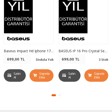
Baseus Impact Hd Iphone 17 Temperli Cam Ekran Koruyucu
BASEUS iP 16 Pro Crystal Series Magnetic Telefon Kılıfı - Şeffaf
699,00 TL
699,00 TL
Stokda Yok
3 Stok
Satın
Sepete
Satın
Sepete
Al
Ekle
Al
Ekle